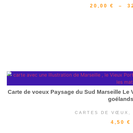
20,00
€
–
3
Carte de voeux Paysage du Sud Marseille Le V
goéland
CARTES DE VŒUX
4,50
€