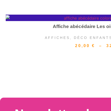
Affiche abécédaire Les 
AFFICHES
,
DÉCO ENFANT
20,00
€
–
3