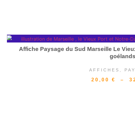
Affiche Paysage du Sud Marseille Le Vieu
goéland
AFFICHES
,
PA
20,00
€
–
3