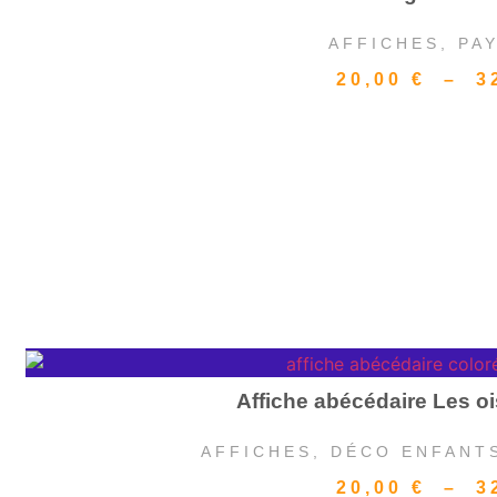
AFFICHES
,
PA
20,00
€
–
3
Affiche abécédaire Les 
AFFICHES
,
DÉCO ENFANT
20,00
€
–
3