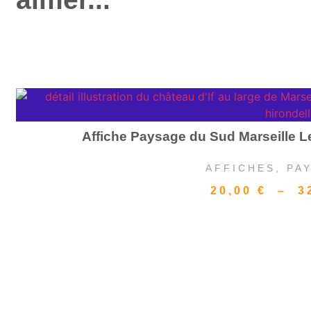
Affiche Paysage du Sud Marseille Le
AFFICHES
,
PA
20,00
€
–
3