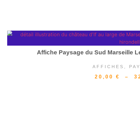
Affiche Paysage du Sud Marseille Le
AFFICHES
,
PA
20,00
€
–
3