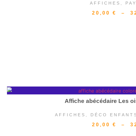
AFFICHES
,
PA
20,00
€
–
3
Affiche abécédaire Les 
AFFICHES
,
DÉCO ENFANT
20,00
€
–
3