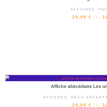
AFFICHES
,
PA
20,00
€
–
3
Affiche abécédaire Les 
AFFICHES
,
DÉCO ENFANT
20,00
€
–
3