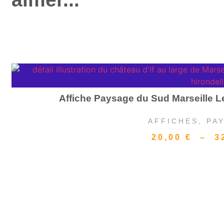
Affiche Paysage du Sud Marseille Le
AFFICHES
,
PA
20,00
€
–
3