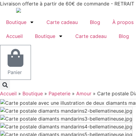
Aller
Livraison offerte à partir de 60€ de commande - RETRAI
au
contenu
Boutique
Carte cadeau
Blog
À propos
Accueil
Boutique
Carte cadeau
Blog
Panier
Accueil
»
Boutique
»
Papeterie
»
Amour
»
Carte postale D