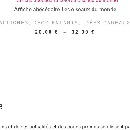
Affiche abécédaire Les oiseaux du monde
AFFICHES
,
DÉCO ENFANTS
,
IDÉES CADEAU
Plage
20,00
€
–
32,00
€
de
prix :
20,00 €
à
32,00 €
e
ions et de ses actualités et des codes promos se glissent pa