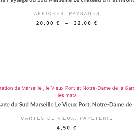
he Paysage du Sud Marseille Le château d’If et hiron
AFFICHES
,
PAYSAGES
Plage
20,00
€
–
32,00
€
de
prix :
20,00 €
à
32,00 €
age du Sud Marseille Le Vieux Port, Notre-Dame de 
CARTES DE VŒUX
,
PAPETERIE
4,50
€