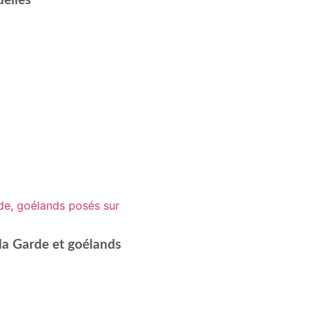
delles
la Garde et goélands