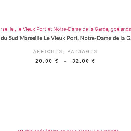
 du Sud Marseille Le Vieux Port, Notre-Dame de la G
AFFICHES
,
PAYSAGES
Plage
20,00
€
–
32,00
€
de
prix :
20,00 €
à
32,00 €