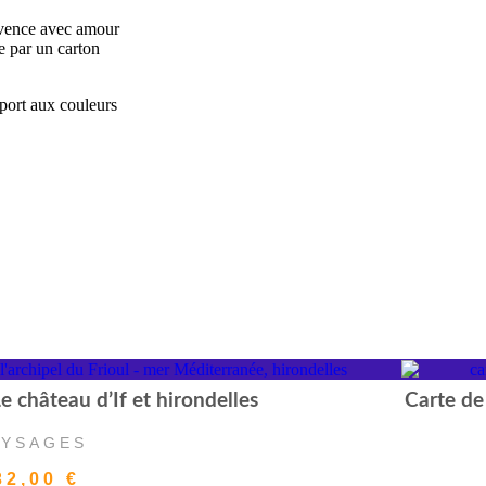
ovence avec amour
e par un carton
pport aux couleurs
 château d’If et hirondelles
Carte de
AYSAGES
32,00
€