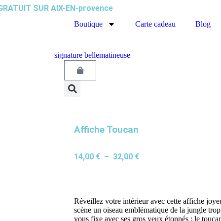
T GRATUIT SUR AIX-EN-provence
Boutique
Carte cadeau
Blog
Affiche Toucan
14,00
€
–
32,00
€
Réveillez votre intérieur avec cette affiche joy
scène un oiseau emblématique de la jungle tropi
vous fixe avec ses gros yeux étonnés : le toucan