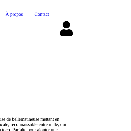
À propos
Contact
euse de bellematineuse mettant en
cale, reconnaissable entre mille, qui
 toco. Parfaite pour ajouter une