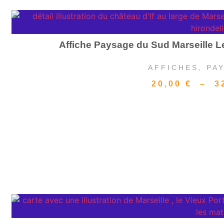
Affiche Paysage du Sud Marseille Le
AFFICHES
,
PA
20,00
€
–
3