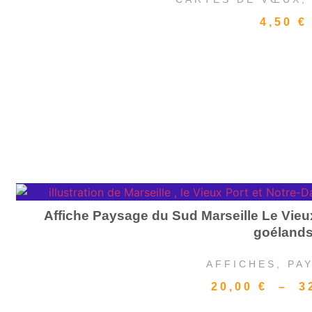
4,50
€
Affiche Paysage du Sud Marseille Le Vieu
goéland
AFFICHES
,
PA
20,00
€
–
3