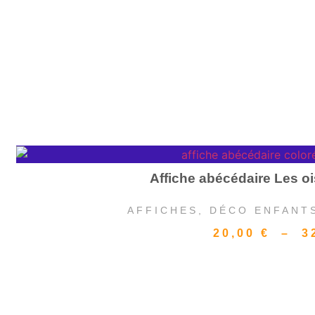
Affiche abécédaire Les 
AFFICHES
,
DÉCO ENFANT
20,00
€
–
3