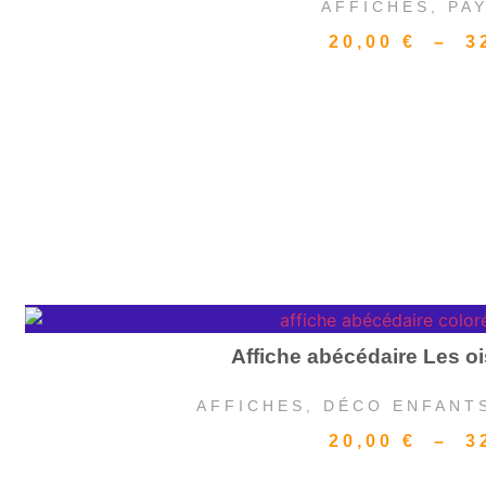
AFFICHES
,
PA
20,00
€
–
3
Affiche abécédaire Les 
AFFICHES
,
DÉCO ENFANT
20,00
€
–
3