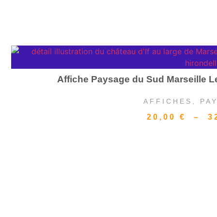
Affiche Paysage du Sud Marseille Le
AFFICHES
,
PA
20,00
€
–
3