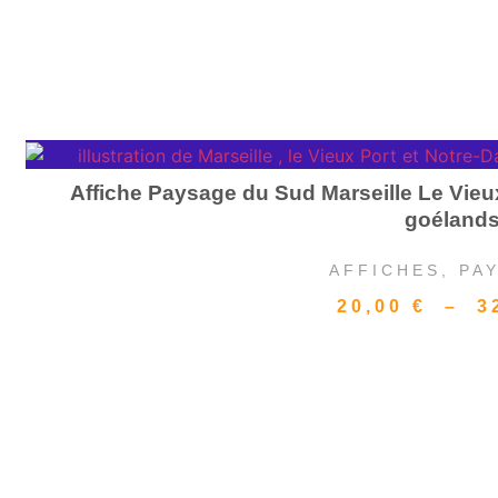
Affiche Paysage du Sud Marseille Le Vieu
goéland
AFFICHES
,
PA
20,00
€
–
3