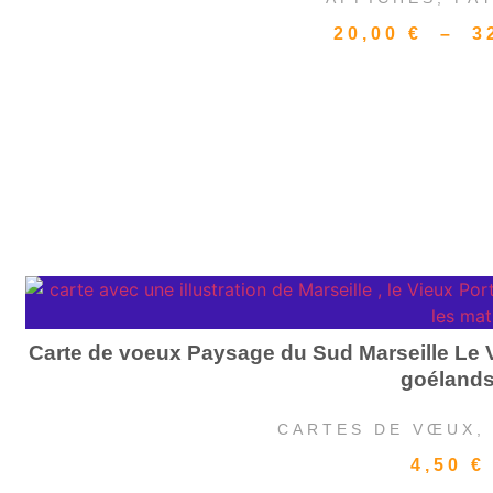
20,00
€
–
3
Carte de voeux Paysage du Sud Marseille Le V
goéland
CARTES DE VŒUX
4,50
€