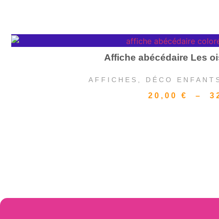
Affiche abécédaire Les 
AFFICHES
,
DÉCO ENFANT
20,00
€
–
3