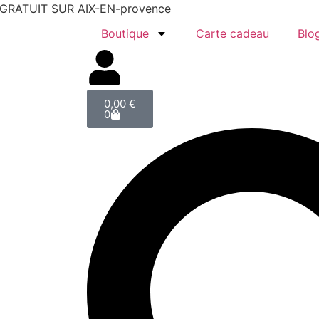
T GRATUIT SUR AIX-EN-provence
Boutique
Carte cadeau
Blo
0,00
€
0